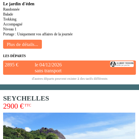
Le jardin d'éden
Randonnée
Balade
Trekking
Accompagné
Niveau 1
Portage : Uniquement vos affaires de la journée
LES DÉPARTS
2895 €
le 04/12/2026
sans transport
d'autres départs peuvent exister à des tarifs différents
SEYCHELLES
2900 €
TTC