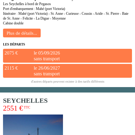
Les Seychelles à bord de Pegasos
Port d'embarquement : Mahé (port Victoria)
Itinéraire : Mahé (port Victoria) - St. Anne - Curieuse - Cousin - Aride - St. Pierre - Baie
de St. Anne - Felicite - La Digue - Moyenne
Cabine double
LES DÉPARTS
2075 €
le 05/09/2026
sans transport
2115 €
le 26/06/2027
sans transport
d'autres départs peuvent exister à des tarifs différents
SEYCHELLES
2551 €
TTC