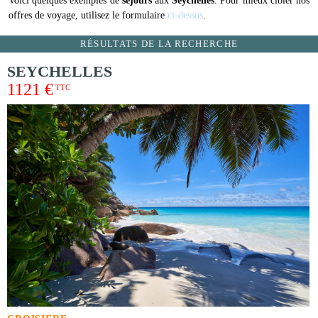
Voici quelques exemples de
séjours
aux
Seychelles
. Pour mieux cibler nos
offres de voyage, utilisez le formulaire
ci-dessus
.
RÉSULTATS DE LA RECHERCHE
SEYCHELLES
1121 €
TTC