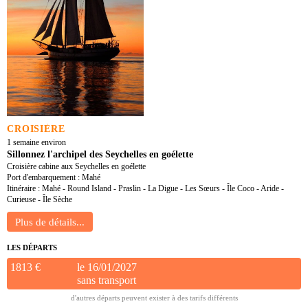
CROISIÈRE
1 semaine environ
Sillonnez l'archipel des Seychelles en goélette
Croisière cabine aux Seychelles en goélette
Port d'embarquement : Mahé
Itinéraire : Mahé - Round Island - Praslin - La Digue - Les Sœurs - Île Coco - Aride -
Curieuse - Île Sèche
LES DÉPARTS
1813 €
le 16/01/2027
sans transport
d'autres départs peuvent exister à des tarifs différents