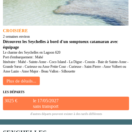
CROISIÈRE
2 semaines environ
Découvrez les Seychelles à bord d'un somptueux catamaran avec
équipage
Le charme des Seychelles en Lagoon 620
Port d'embarquement : Mahé
Itinéraire : Mahé - Sainte-Anne - Coco Island - La Digue - Cousin - Baie de Sainte-Anne -
Grande Sœur - Curieuse ou Anse Petite Cour - Curieuse - Saint-Pierre - Anse Volbert ou
Anse Lazio - Anse Major - Beau Vallon - Silhouette
LES DÉPARTS
3025 €
le 17/05/2027
sans transport
d'autres départs peuvent exister à des tarifs différents