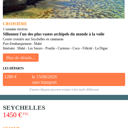
CROISIÈRE
1 semaine environ
Sillonnez l'un des plus vastes archipels du monde à la voile
Courte croisière aux Seychelles en catamaran
Port d'embarquement : Mahé
Itinéraire : Mahé - Les Sœurs - Praslin - Curieuse - Coco - Félicité - La Digue
LES DÉPARTS
1280 €
le 15/08/2026
sans transport
d'autres départs peuvent exister à des tarifs différents
SEYCHELLES
1450 €
TTC