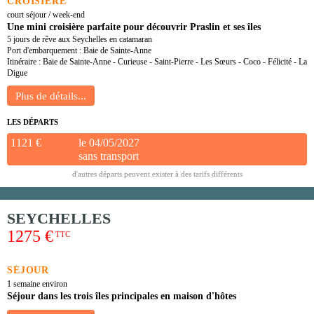
CROISIÈRE
court séjour / week-end
Une mini croisière parfaite pour découvrir Praslin et ses îles
5 jours de rêve aux Seychelles en catamaran
Port d'embarquement : Baie de Sainte-Anne
Itinéraire : Baie de Sainte-Anne - Curieuse - Saint-Pierre - Les Sœurs - Coco - Félicité - La
Digue
LES DÉPARTS
1121 €
le 04/05/2027
sans transport
d'autres départs peuvent exister à des tarifs différents
SEYCHELLES
1275 €
TTC
SÉJOUR
1 semaine environ
Séjour dans les trois îles principales en maison d'hôtes