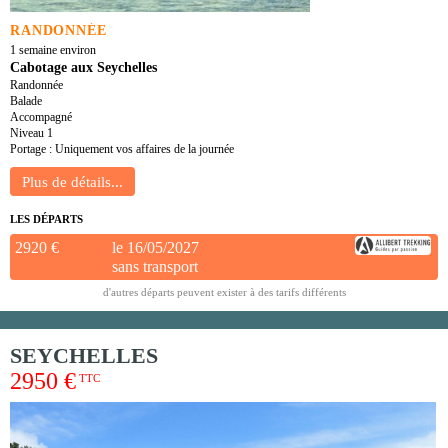
RANDONNÉE
1 semaine environ
Cabotage aux Seychelles
Randonnée
Balade
Accompagné
Niveau 1
Portage : Uniquement vos affaires de la journée
LES DÉPARTS
2920 €
le 16/05/2027
sans transport
d'autres départs peuvent exister à des tarifs différents
SEYCHELLES
2950 €
TTC