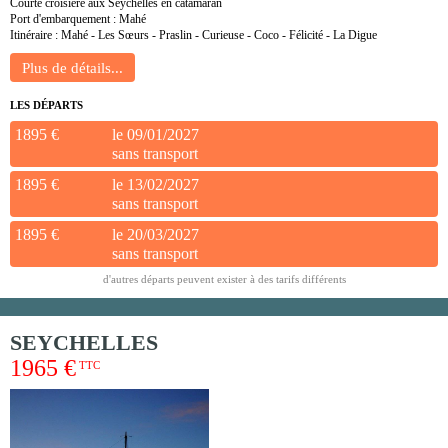
Courte croisière aux Seychelles en catamaran
Port d'embarquement : Mahé
Itinéraire : Mahé - Les Sœurs - Praslin - Curieuse - Coco - Félicité - La Digue
LES DÉPARTS
1895 €
le 09/01/2027
sans transport
1895 €
le 13/02/2027
sans transport
1895 €
le 20/03/2027
sans transport
d'autres départs peuvent exister à des tarifs différents
SEYCHELLES
1965 €
TTC