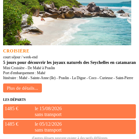
CROISIÈRE
court séjour / week-end
5 jours pour découvrir les joyaux naturels des Seychelles en catamaran
Mini Croisière - De Mahé à Praslin
Port d'embarquement : Mahé
Itinéraire : Mahé - Sainte-Anne (île) - Praslin - La Digue - Coco - Curieuse - Saint-Pierre
LES DÉPARTS
1485 €
le 15/08/2026
sans transport
1485 €
le 05/12/2026
sans transport
d'autres départs peuvent exister à des tarifs différents