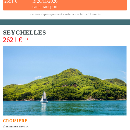
2551 €
le 28/11/2026
sans transport
d'autres départs peuvent exister à des tarifs différents
SEYCHELLES
2621 €
TTC
CROISIÈRE
2 semaines environ