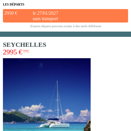
LES DÉPARTS
2950 €
le 27/01/2027
sans transport
d'autres départs peuvent exister à des tarifs différents
SEYCHELLES
2995 €
TTC