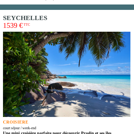
SEYCHELLES
1539 €
TTC
CROISIÈRE
court séjour / week-end
Une mini croisière parfaite pour découvrir Praslin et ses îles