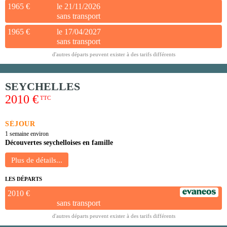
1965 €
le 21/11/2026
sans transport
1965 €
le 17/04/2027
sans transport
d'autres départs peuvent exister à des tarifs différents
SEYCHELLES
2010 €
TTC
SÉJOUR
1 semaine environ
Découvertes seychelloises en famille
LES DÉPARTS
2010 €
sans transport
d'autres départs peuvent exister à des tarifs différents