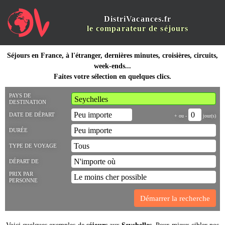
DistriVacances.fr
le comparateur de séjours
Séjours en France, à l'étranger, dernières minutes, croisières, circuits,
week-ends...
Faites votre sélection en quelques clics.
PAYS DE
DESTINATION
DATE DE DÉPART
+ ou -
jour(s)
DURÉE
TYPE DE VOYAGE
DÉPART DE
PRIX PAR
PERSONNE