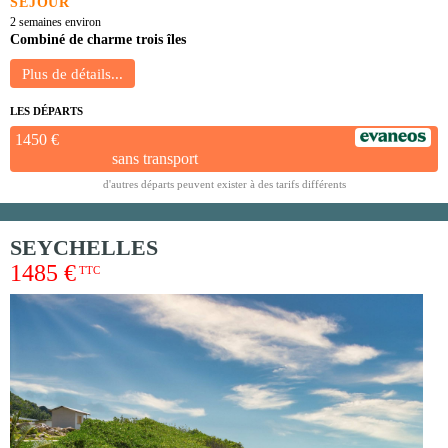
SÉJOUR
2 semaines environ
Combiné de charme trois îles
LES DÉPARTS
1450 €
sans transport
d'autres départs peuvent exister à des tarifs différents
SEYCHELLES
1485 €
TTC