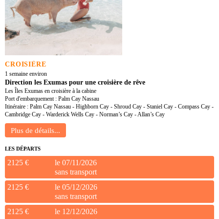
CROISIÈRE
1 semaine environ
Direction les Exumas pour une croisière de rêve
Les Îles Exumas en croisière à la cabine
Port d'embarquement : Palm Cay Nassau
Itinéraire : Palm Cay Nassau - Highborn Cay - Shroud Cay - Staniel Cay - Compass Cay -
Cambridge Cay - Warderick Wells Cay - Norman’s Cay - Allan’s Cay
LES DÉPARTS
2125 €
le 07/11/2026
sans transport
2125 €
le 05/12/2026
sans transport
2125 €
le 12/12/2026