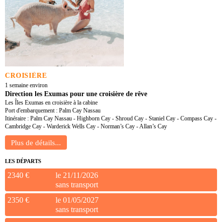
CROISIÈRE
1 semaine environ
Direction les Exumas pour une croisière de rêve
Les Îles Exumas en croisière à la cabine
Port d'embarquement : Palm Cay Nassau
Itinéraire : Palm Cay Nassau - Highborn Cay - Shroud Cay - Staniel Cay - Compass Cay -
Cambridge Cay - Warderick Wells Cay - Norman’s Cay - Allan’s Cay
LES DÉPARTS
2340 €
le 21/11/2026
sans transport
2350 €
le 01/05/2027
sans transport