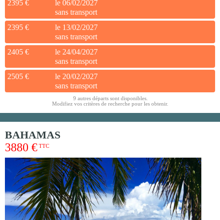
2395 €
le 06/02/2027
sans transport
2395 €
le 13/02/2027
sans transport
2405 €
le 24/04/2027
sans transport
2505 €
le 20/02/2027
sans transport
9 autres départs sont disponibles.
Modifiez vos critères de recherche pour les obtenir.
BAHAMAS
3880 €
TTC