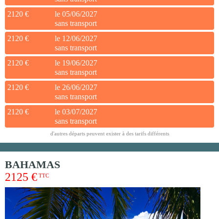
2120 €
le 05/06/2027
sans transport
2120 €
le 12/06/2027
sans transport
2120 €
le 19/06/2027
sans transport
2120 €
le 26/06/2027
sans transport
2120 €
le 03/07/2027
sans transport
d'autres départs peuvent exister à des tarifs différents
BAHAMAS
2125 €
TTC