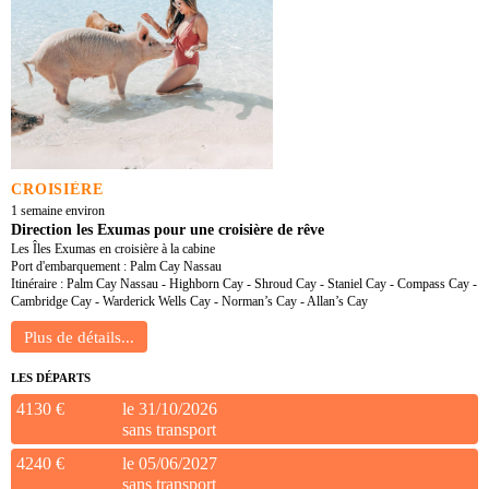
CROISIÈRE
1 semaine environ
Direction les Exumas pour une croisière de rêve
Les Îles Exumas en croisière à la cabine
Port d'embarquement : Palm Cay Nassau
Itinéraire : Palm Cay Nassau - Highborn Cay - Shroud Cay - Staniel Cay - Compass Cay -
Cambridge Cay - Warderick Wells Cay - Norman’s Cay - Allan’s Cay
LES DÉPARTS
4130 €
le 31/10/2026
sans transport
4240 €
le 05/06/2027
sans transport