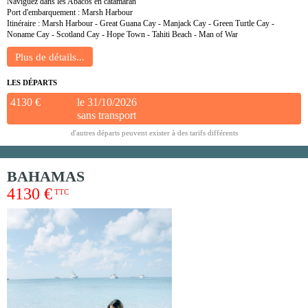
Naviguez dans les Abacos en catamaran
Port d'embarquement : Marsh Harbour
Itinéraire : Marsh Harbour - Great Guana Cay - Manjack Cay - Green Turtle Cay -
Noname Cay - Scotland Cay - Hope Town - Tahiti Beach - Man of War
LES DÉPARTS
4130 €
le 31/10/2026
sans transport
d'autres départs peuvent exister à des tarifs différents
BAHAMAS
4130 €
TTC