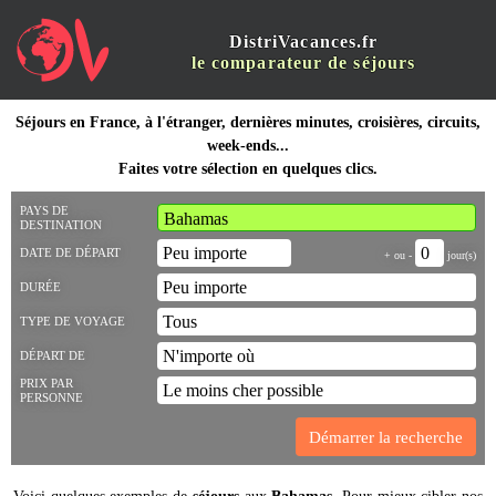
DistriVacances.fr
le comparateur de séjours
Séjours en France, à l'étranger, dernières minutes, croisières, circuits,
week-ends...
Faites votre sélection en quelques clics.
PAYS DE
DESTINATION
DATE DE DÉPART
+ ou -
jour(s)
DURÉE
TYPE DE VOYAGE
DÉPART DE
PRIX PAR
PERSONNE