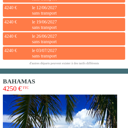
4240 €
le 12/06/2027
sans transport
4240 €
le 19/06/2027
sans transport
4240 €
le 26/06/2027
sans transport
4240 €
le 03/07/2027
sans transport
d'autres départs peuvent exister à des tarifs différents
BAHAMAS
4250 €
TTC