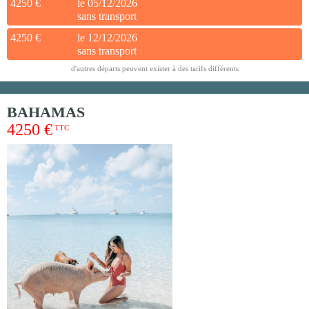
4250 €
le 05/12/2026
sans transport
4250 €
le 12/12/2026
sans transport
d'autres départs peuvent exister à des tarifs différents
BAHAMAS
4250 €
TTC