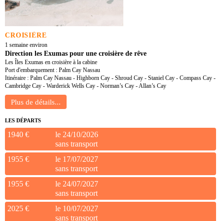
CROISIÈRE
1 semaine environ
Direction les Exumas pour une croisière de rêve
Les Îles Exumas en croisière à la cabine
Port d'embarquement : Palm Cay Nassau
Itinéraire : Palm Cay Nassau - Highborn Cay - Shroud Cay - Staniel Cay - Compass Cay -
Cambridge Cay - Warderick Wells Cay - Norman’s Cay - Allan’s Cay
LES DÉPARTS
1940 €
le 24/10/2026
sans transport
1955 €
le 17/07/2027
sans transport
1955 €
le 24/07/2027
sans transport
2025 €
le 10/07/2027
sans transport