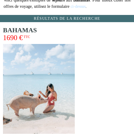
Voici quelques exemples de
séjours
aux
Bahamas
. Pour mieux cibler nos
offres de voyage, utilisez le formulaire
ci-dessus
.
RÉSULTATS DE LA RECHERCHE
BAHAMAS
1690 €
TTC