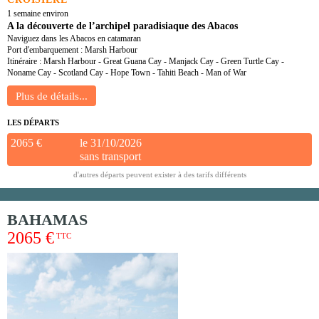
1 semaine environ
A la découverte de l’archipel paradisiaque des Abacos
Naviguez dans les Abacos en catamaran
Port d'embarquement : Marsh Harbour
Itinéraire : Marsh Harbour - Great Guana Cay - Manjack Cay - Green Turtle Cay -
Noname Cay - Scotland Cay - Hope Town - Tahiti Beach - Man of War
LES DÉPARTS
2065 €
le 31/10/2026
sans transport
d'autres départs peuvent exister à des tarifs différents
BAHAMAS
2065 €
TTC