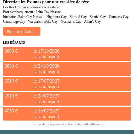
Direction les Exumas pour une croisière de rêve
Les Îles Exumas en croisière à la cabine
Port d'embarquement : Palm Cay Nassau
Itinéraire : Palm Cay Nassau - Highborn Cay - Shroud Cay - Staniel Cay - Compass Cay -
Cambridge Cay - Warderick Wells Cay - Norman’s Cay - Allan’s Cay
LES DÉPARTS
3880 €
le 17/10/2026
sans transport
3880 €
le 24/10/2026
sans transport
3910 €
le 17/07/2027
sans transport
3910 €
le 24/07/2027
sans transport
4050 €
le 10/07/2027
sans transport
d'autres départs peuvent exister à des tarifs différents