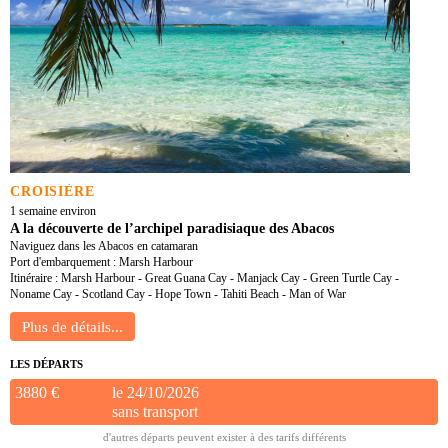
CROISIÈRE
1 semaine environ
A la découverte de l’archipel paradisiaque des Abacos
Naviguez dans les Abacos en catamaran
Port d'embarquement : Marsh Harbour
Itinéraire : Marsh Harbour - Great Guana Cay - Manjack Cay - Green Turtle Cay -
Noname Cay - Scotland Cay - Hope Town - Tahiti Beach - Man of War
LES DÉPARTS
3880 €
le 24/10/2026
sans transport
d'autres départs peuvent exister à des tarifs différents