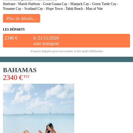
Itinéraire : Marsh Harbour - Great Guana Cay - Manjack Cay - Green Turtle Cay -
Noname Cay - Scotland Cay - Hope Town - Tahiti Beach - Man of War
LES DÉPARTS
2340 €
le 21/11/2026
sans transport
d'autres départs peuvent exister à des tarifs différents
BAHAMAS
2340 €
TTC