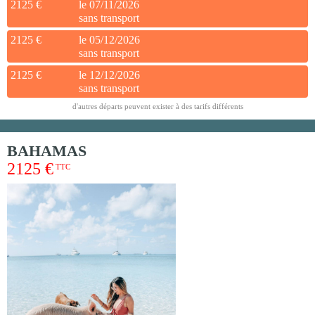
2125 €
le 07/11/2026
sans transport
2125 €
le 05/12/2026
sans transport
2125 €
le 12/12/2026
sans transport
d'autres départs peuvent exister à des tarifs différents
BAHAMAS
2125 €
TTC