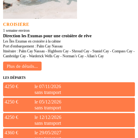
CROISIÈRE
1 semaine environ
Direction les Exumas pour une croisière de rêve
Les Îles Exumas en croisière à la cabine
Port d'embarquement : Palm Cay Nassau
Itinéraire : Palm Cay Nassau - Highborn Cay - Shroud Cay - Staniel Cay - Compass Cay -
Cambridge Cay - Warderick Wells Cay - Norman’s Cay - Allan’s Cay
LES DÉPARTS
4250 €
le 07/11/2026
sans transport
4250 €
le 05/12/2026
sans transport
4250 €
le 12/12/2026
sans transport
4360 €
le 29/05/2027