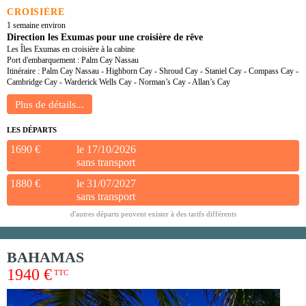
CROISIÈRE
1 semaine environ
Direction les Exumas pour une croisière de rêve
Les Îles Exumas en croisière à la cabine
Port d'embarquement : Palm Cay Nassau
Itinéraire : Palm Cay Nassau - Highborn Cay - Shroud Cay - Staniel Cay - Compass Cay -
Cambridge Cay - Warderick Wells Cay - Norman’s Cay - Allan’s Cay
LES DÉPARTS
1690 €
le 17/10/2026
sans transport
1880 €
le 31/07/2027
sans transport
d'autres départs peuvent exister à des tarifs différents
BAHAMAS
1940 €
TTC