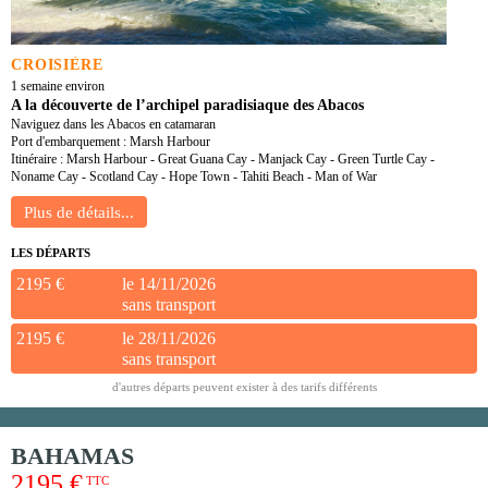
CROISIÈRE
1 semaine environ
A la découverte de l’archipel paradisiaque des Abacos
Naviguez dans les Abacos en catamaran
Port d'embarquement : Marsh Harbour
Itinéraire : Marsh Harbour - Great Guana Cay - Manjack Cay - Green Turtle Cay -
Noname Cay - Scotland Cay - Hope Town - Tahiti Beach - Man of War
LES DÉPARTS
2195 €
le 14/11/2026
sans transport
2195 €
le 28/11/2026
sans transport
d'autres départs peuvent exister à des tarifs différents
BAHAMAS
2195 €
TTC