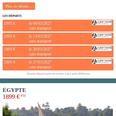
LES DÉPARTS
1895 €
le 06/03/2027
sans transport
1895 €
le 13/03/2027
sans transport
1895 €
le 20/03/2027
sans transport
1895 €
le 27/03/2027
sans transport
d'autres départs peuvent exister à des tarifs différents
ÉGYPTE
1899 €
TTC