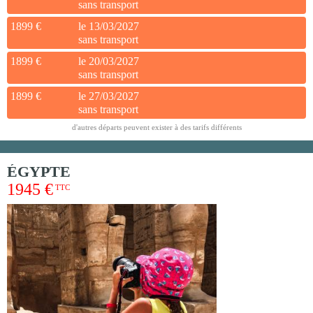
sans transport
1899 €
le 13/03/2027
sans transport
1899 €
le 20/03/2027
sans transport
1899 €
le 27/03/2027
sans transport
d'autres départs peuvent exister à des tarifs différents
ÉGYPTE
1945 €
TTC