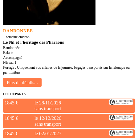
RANDONNÉE
1 semaine environ
Le Nil et l'héritage des Pharaons
Randonnée
Balade
Accompagné
Niveau 1
Portage : Uniquement vos affaires de la journée, bagages transportés sur la felouque ou
par minibus
LES DÉPARTS
1845 €
le 28/11/2026
sans transport
1845 €
le 12/12/2026
sans transport
1845 €
le 02/01/2027