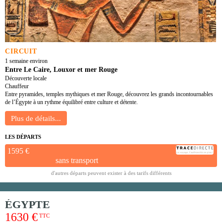
CIRCUIT
1 semaine environ
Entre Le Caire, Louxor et mer Rouge
Découverte locale
Chauffeur
Entre pyramides, temples mythiques et mer Rouge, découvrez les grands incontournables
de l’Égypte à un rythme équilibré entre culture et détente.
LES DÉPARTS
1595 €
sans transport
d'autres départs peuvent exister à des tarifs différents
ÉGYPTE
1630 €
TTC