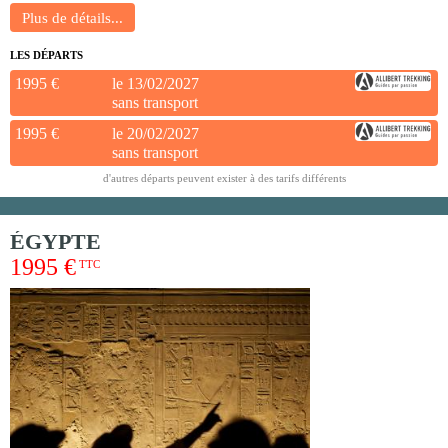
LES DÉPARTS
1995 €
le 13/02/2027
sans transport
1995 €
le 20/02/2027
sans transport
d'autres départs peuvent exister à des tarifs différents
ÉGYPTE
1995 €
TTC