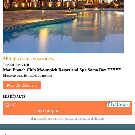
SPA
(ÉGYPTE - SOMA BAY)
1 semaine environ
★★★★★
Mon French Club Mövenpick Resort and Spa Soma Bay
Massage détente, Rituel du monde
LES DÉPARTS
624 €
sans transport
d'autres départs peuvent exister à des tarifs différents