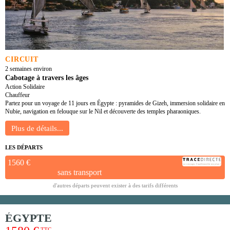
CIRCUIT
2 semaines environ
Cabotage à travers les âges
Action Solidaire
Chauffeur
Partez pour un voyage de 11 jours en Égypte : pyramides de Gizeh, immersion solidaire en
Nubie, navigation en felouque sur le Nil et découverte des temples pharaoniques.
LES DÉPARTS
1560 €
sans transport
d'autres départs peuvent exister à des tarifs différents
ÉGYPTE
TTC