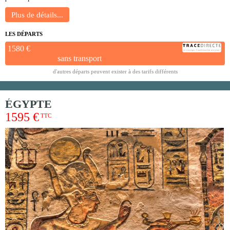
LES DÉPARTS
1580 €
sans transport
d'autres départs peuvent exister à des tarifs différents
ÉGYPTE
1595 €
TTC