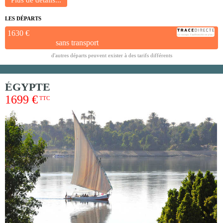
LES DÉPARTS
1630 €
sans transport
d'autres départs peuvent exister à des tarifs différents
ÉGYPTE
1699 €
TTC