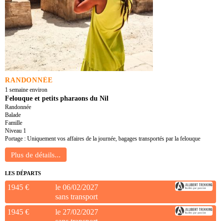
RANDONNÉE
1 semaine environ
Felouque et petits pharaons du Nil
Randonnée
Balade
Famille
Niveau 1
Portage : Uniquement vos affaires de la journée, bagages transportés par la felouque
LES DÉPARTS
1945 €
le 06/02/2027
sans transport
1945 €
le 27/02/2027