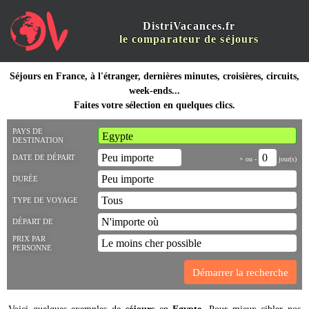
DistriVacances.fr
le comparateur de séjours
Séjours en France, à l'étranger, dernières minutes, croisières, circuits,
week-ends...
Faites votre sélection en quelques clics.
PAYS DE
DESTINATION
DATE DE DÉPART
+ ou -
jour(s)
DURÉE
TYPE DE VOYAGE
DÉPART DE
PRIX PAR
PERSONNE