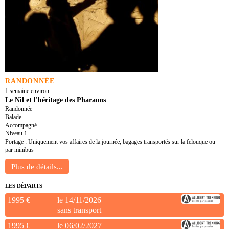
RANDONNÉE
1 semaine environ
Le Nil et l'héritage des Pharaons
Randonnée
Balade
Accompagné
Niveau 1
Portage : Uniquement vos affaires de la journée, bagages transportés sur la felouque ou
par minibus
LES DÉPARTS
1995 €
le 14/11/2026
sans transport
1995 €
le 06/02/2027