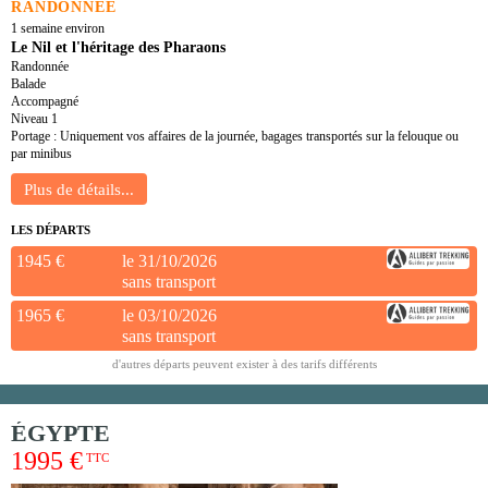
RANDONNÉE
1 semaine environ
Le Nil et l'héritage des Pharaons
Randonnée
Balade
Accompagné
Niveau 1
Portage : Uniquement vos affaires de la journée, bagages transportés sur la felouque ou
par minibus
LES DÉPARTS
1945 €
le 31/10/2026
sans transport
1965 €
le 03/10/2026
sans transport
d'autres départs peuvent exister à des tarifs différents
ÉGYPTE
1995 €
TTC