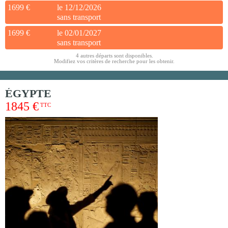
1699 €
le 12/12/2026
sans transport
1699 €
le 02/01/2027
sans transport
4 autres départs sont disponibles.
Modifiez vos critères de recherche pour les obtenir.
ÉGYPTE
1845 €
TTC