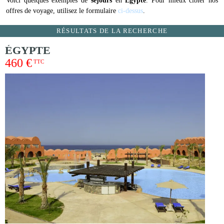
Voici quelques exemples de
séjours
en
Egypte
. Pour mieux cibler nos
offres de voyage, utilisez le formulaire
ci-dessus
.
RÉSULTATS DE LA RECHERCHE
ÉGYPTE
460 €
TTC