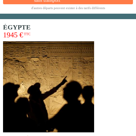
sans transport
d'autres départs peuvent exister à des tarifs différents
ÉGYPTE
1945 €
TTC