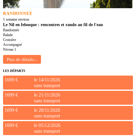
RANDONNÉE
1 semaine environ
Le Nil en felouque : rencontres et rando au fil de l'eau
Randonnée
Balade
Croisière
Accompagné
Niveau 1
LES DÉPARTS
1699 €
le 14/11/2026
sans transport
1699 €
le 21/11/2026
sans transport
1699 €
le 28/11/2026
sans transport
1699 €
le 05/12/2026
sans transport