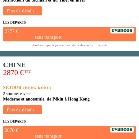
Attractions du Sichuan et du Tibet en hiver
LES DÉPARTS
2777 €
sans transport
d'autres départs peuvent exister à des tarifs différents
CHINE
2870 €
TTC
SÉJOUR
(HONG KONG)
2 semaines environ
Moderne et ancestrale, de Pékin à Hong Kong
LES DÉPARTS
2870 €
sans transport