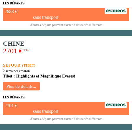
LES DÉPARTS
2688 €
sans transport
d'autres départs peuvent exister à des tarifs différents
CHINE
2701 €
TTC
SÉJOUR
(TIBET)
2 semaines environ
Tibet : Highlights et Magnifique Everest
LES DÉPARTS
2701 €
sans transport
d'autres départs peuvent exister à des tarifs différents