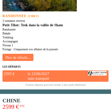
RANDONNÉE
(TIBET)
2 semaines environ
Petit Tibet: Trek dans la vallée de Sham
Randonnée
Balade
Trekking
Accompagné
Niveau 1
Portage : Uniquement vos affaires de la journée
LES DÉPARTS
2595 €
le 22/06/2027
sans transport
d'autres départs peuvent exister à des tarifs différents
CHINE
2599 €
TTC