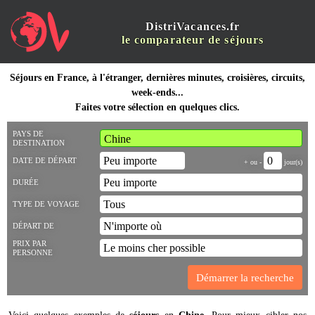
DistriVacances.fr
le comparateur de séjours
Séjours en France, à l'étranger, dernières minutes, croisières, circuits,
week-ends...
Faites votre sélection en quelques clics.
PAYS DE
DESTINATION
DATE DE DÉPART
+ ou -
jour(s)
DURÉE
TYPE DE VOYAGE
DÉPART DE
PRIX PAR
PERSONNE