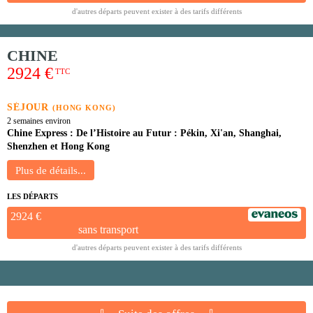
d'autres départs peuvent exister à des tarifs différents
CHINE
2924 €
TTC
SÉJOUR
(HONG KONG)
2 semaines environ
Chine Express : De l’Histoire au Futur : Pékin, Xi'an, Shanghai,
Shenzhen et Hong Kong
LES DÉPARTS
2924 €
sans transport
d'autres départs peuvent exister à des tarifs différents