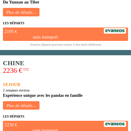
Du Yunnan au Tibet
LES DÉPARTS
2195 €
sans transport
d'autres départs peuvent exister à des tarifs différents
CHINE
2236 €
TTC
SÉJOUR
2 semaines environ
Expérience unique avec les pandas en famille
LES DÉPARTS
2236 €
sans transport