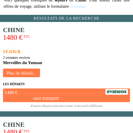
Voici quelques exemples de
séjours
en
Chine
. Pour mieux cibler nos
offres de voyage, utilisez le formulaire
ci-dessus
.
RÉSULTATS DE LA RECHERCHE
CHINE
1480 €
TTC
SÉJOUR
2 semaines environ
Merveilles du Yunnan
LES DÉPARTS
1480 €
sans transport
d'autres départs peuvent exister à des tarifs différents
CHINE
1480 €
TTC