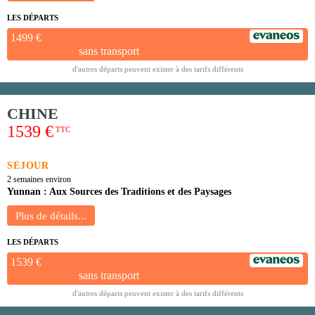
LES DÉPARTS
1499 €
sans transport
d'autres départs peuvent exister à des tarifs différents
CHINE
1539 €
TTC
SÉJOUR
2 semaines environ
Yunnan : Aux Sources des Traditions et des Paysages
LES DÉPARTS
1539 €
sans transport
d'autres départs peuvent exister à des tarifs différents