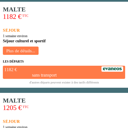
MALTE
1182 €
TTC
SÉJOUR
1 semaine environ
Séjour culturel et sportif
LES DÉPARTS
1182 €
sans transport
d'autres départs peuvent exister à des tarifs différents
MALTE
1205 €
TTC
SÉJOUR
1 semaine environ