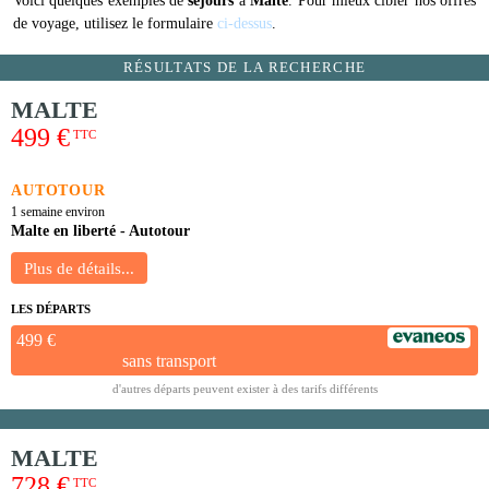
Voici quelques exemples de
séjours
à
Malte
. Pour mieux cibler nos offres
de voyage, utilisez le formulaire
ci-dessus
.
RÉSULTATS DE LA RECHERCHE
MALTE
499 €
TTC
AUTOTOUR
1 semaine environ
Malte en liberté - Autotour
LES DÉPARTS
499 €
sans transport
d'autres départs peuvent exister à des tarifs différents
MALTE
728 €
TTC