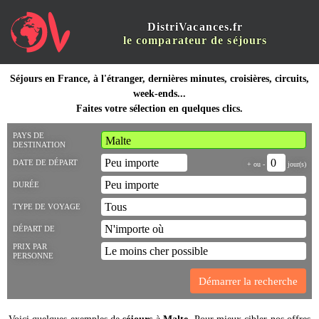
DistriVacances.fr
le comparateur de séjours
Séjours en France, à l'étranger, dernières minutes, croisières, circuits,
week-ends...
Faites votre sélection en quelques clics.
PAYS DE
DESTINATION
DATE DE DÉPART
+ ou -
jour(s)
DURÉE
TYPE DE VOYAGE
DÉPART DE
PRIX PAR
PERSONNE