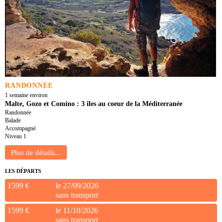
RANDONNÉE
1 semaine environ
Malte, Gozo et Comino : 3 îles au coeur de la Méditerranée
Randonnée
Balade
Accompagné
Niveau 1
LES DÉPARTS
1599 €
le 27/09/2026
sans transport
1599 €
le 11/10/2026
sans transport