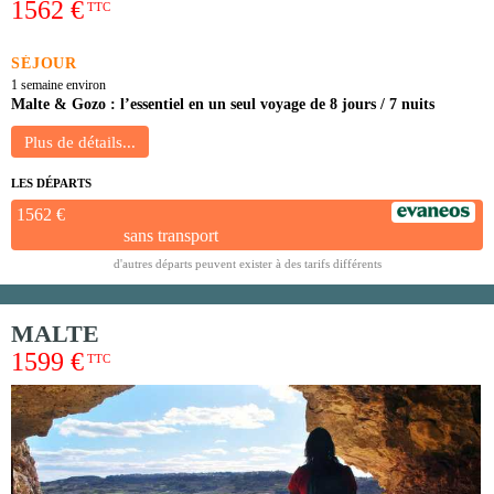
1562 €
TTC
SÉJOUR
1 semaine environ
Malte & Gozo : l’essentiel en un seul voyage de 8 jours / 7 nuits
LES DÉPARTS
1562 €
sans transport
d'autres départs peuvent exister à des tarifs différents
MALTE
1599 €
TTC