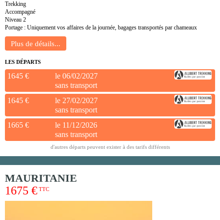
Trekking
Accompagné
Niveau 2
Portage : Uniquement vos affaires de la journée, bagages transportés par chameaux
LES DÉPARTS
1645 €
le 06/02/2027
sans transport
1645 €
le 27/02/2027
sans transport
1665 €
le 11/12/2026
sans transport
d'autres départs peuvent exister à des tarifs différents
MAURITANIE
1675 €
TTC