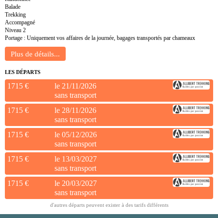
Balade
Trekking
Accompagné
Niveau 2
Portage : Uniquement vos affaires de la journée, bagages transportés par chameaux
LES DÉPARTS
1715 €
le 21/11/2026
sans transport
1715 €
le 28/11/2026
sans transport
1715 €
le 05/12/2026
sans transport
1715 €
le 13/03/2027
sans transport
1715 €
le 20/03/2027
sans transport
d'autres départs peuvent exister à des tarifs différents