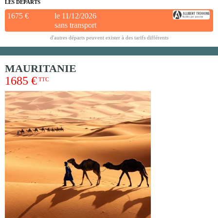
LES DÉPARTS
1675 €
le 11/12/2026
sans transport
d'autres départs peuvent exister à des tarifs différents
MAURITANIE
1685 €
TTC