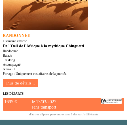
RANDONNÉE
1 semaine environ
De l'Oeil de l'Afrique à la mythique Chinguetti
Randonnée
Balade
Trekking
Accompagné
Niveau 1
Portage : Uniquement vos affaires de la journée.
LES DÉPARTS
1695 €
le 13/03/2027
sans transport
d'autres départs peuvent exister à des tarifs différents