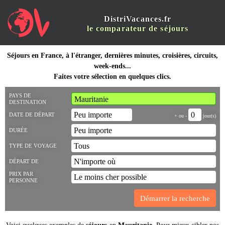
DistriVacances.fr
le comparateur de séjours
Séjours en France, à l'étranger, dernières minutes, croisières, circuits,
week-ends...
Faites votre sélection en quelques clics.
PAYS DE
DESTINATION
DATE DE DÉPART
+ ou -
jour(s)
DURÉE
TYPE DE VOYAGE
DÉPART DE
PRIX PAR
PERSONNE