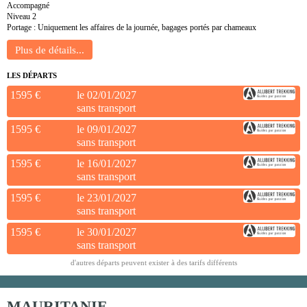
Accompagné
Niveau 2
Portage : Uniquement les affaires de la journée, bagages portés par chameaux
LES DÉPARTS
1595 €
le 02/01/2027
sans transport
1595 €
le 09/01/2027
sans transport
1595 €
le 16/01/2027
sans transport
1595 €
le 23/01/2027
sans transport
1595 €
le 30/01/2027
sans transport
d'autres départs peuvent exister à des tarifs différents
MAURITANIE