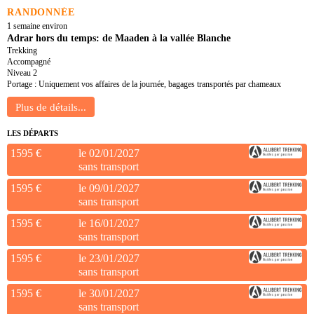
RANDONNÉE
1 semaine environ
Adrar hors du temps: de Maaden à la vallée Blanche
Trekking
Accompagné
Niveau 2
Portage : Uniquement vos affaires de la journée, bagages transportés par chameaux
LES DÉPARTS
1595 €
le 02/01/2027
sans transport
1595 €
le 09/01/2027
sans transport
1595 €
le 16/01/2027
sans transport
1595 €
le 23/01/2027
sans transport
1595 €
le 30/01/2027
sans transport