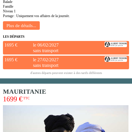
Balade
Famille
Niveau 1
Portage : Uniquement vos affaires de la journée.
LES DÉPARTS
1695 €
le 06/02/2027
sans transport
1695 €
le 27/02/2027
sans transport
d'autres départs peuvent exister à des tarifs différents
MAURITANIE
1699 €
TTC