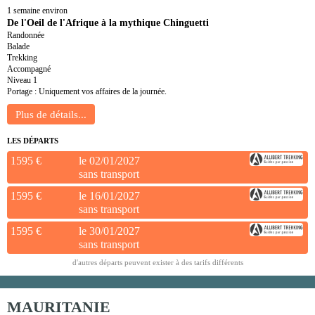
1 semaine environ
De l'Oeil de l'Afrique à la mythique Chinguetti
Randonnée
Balade
Trekking
Accompagné
Niveau 1
Portage : Uniquement vos affaires de la journée.
LES DÉPARTS
1595 €
le 02/01/2027
sans transport
1595 €
le 16/01/2027
sans transport
1595 €
le 30/01/2027
sans transport
d'autres départs peuvent exister à des tarifs différents
MAURITANIE