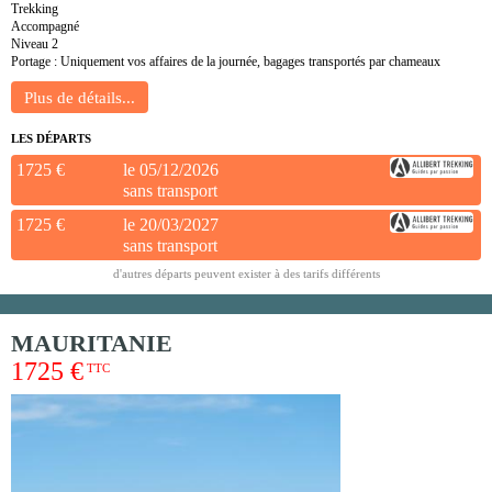
Trekking
Accompagné
Niveau 2
Portage : Uniquement vos affaires de la journée, bagages transportés par chameaux
LES DÉPARTS
1725 €
le 05/12/2026
sans transport
1725 €
le 20/03/2027
sans transport
d'autres départs peuvent exister à des tarifs différents
MAURITANIE
1725 €
TTC