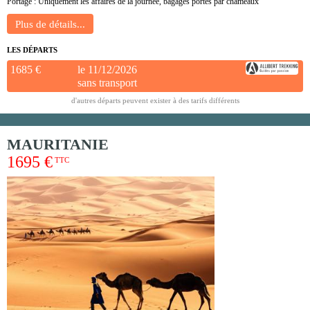
Portage : Uniquement les affaires de la journée, bagages portés par chameaux
LES DÉPARTS
1685 €
le 11/12/2026
sans transport
d'autres départs peuvent exister à des tarifs différents
MAURITANIE
1695 €
TTC