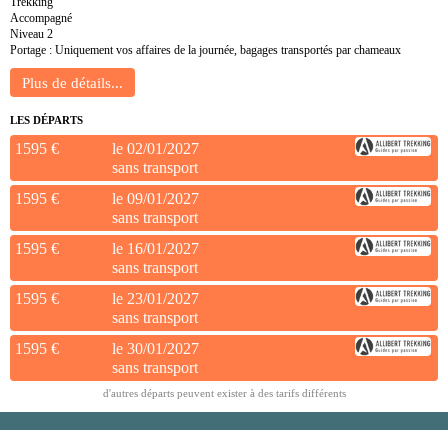
Trekking
Accompagné
Niveau 2
Portage : Uniquement vos affaires de la journée, bagages transportés par chameaux
LES DÉPARTS
1595 €
le 02/01/2027
sans transport
1595 €
le 09/01/2027
sans transport
1595 €
le 16/01/2027
sans transport
1595 €
le 23/01/2027
sans transport
1595 €
le 30/01/2027
sans transport
d'autres départs peuvent exister à des tarifs différents