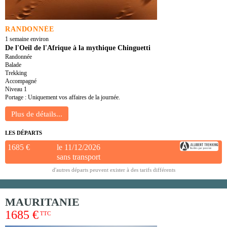
RANDONNÉE
1 semaine environ
De l'Oeil de l'Afrique à la mythique Chinguetti
Randonnée
Balade
Trekking
Accompagné
Niveau 1
Portage : Uniquement vos affaires de la journée.
LES DÉPARTS
1685 €
le 11/12/2026
sans transport
d'autres départs peuvent exister à des tarifs différents
MAURITANIE
1685 €
TTC