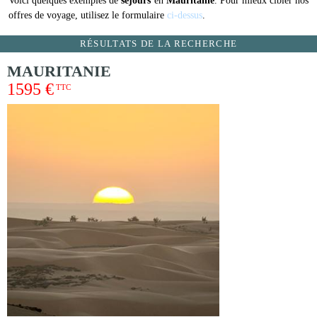
Voici quelques exemples de
séjours
en
Mauritanie
. Pour mieux cibler nos
offres de voyage, utilisez le formulaire
ci-dessus
.
RÉSULTATS DE LA RECHERCHE
MAURITANIE
1595 €
TTC