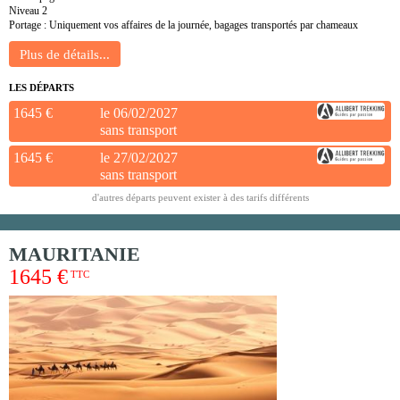
Niveau 2
Portage : Uniquement vos affaires de la journée, bagages transportés par chameaux
LES DÉPARTS
1645 €
le 06/02/2027
sans transport
1645 €
le 27/02/2027
sans transport
d'autres départs peuvent exister à des tarifs différents
MAURITANIE
1645 €
TTC