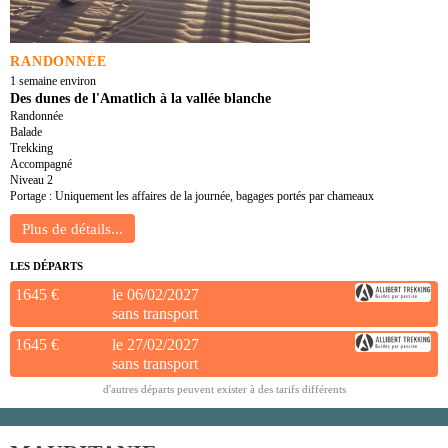
RANDONNÉE
1 semaine environ
Des dunes de l'Amatlich à la vallée blanche
Randonnée
Balade
Trekking
Accompagné
Niveau 2
Portage : Uniquement les affaires de la journée, bagages portés par chameaux
LES DÉPARTS
1645 €
le 06/02/2027
sans transport
1645 €
le 27/02/2027
sans transport
d'autres départs peuvent exister à des tarifs différents