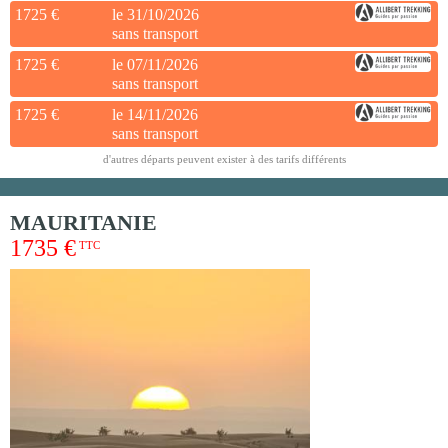
1725 €
le 31/10/2026
sans transport
1725 €
le 07/11/2026
sans transport
1725 €
le 14/11/2026
sans transport
d'autres départs peuvent exister à des tarifs différents
MAURITANIE
1735 €
TTC