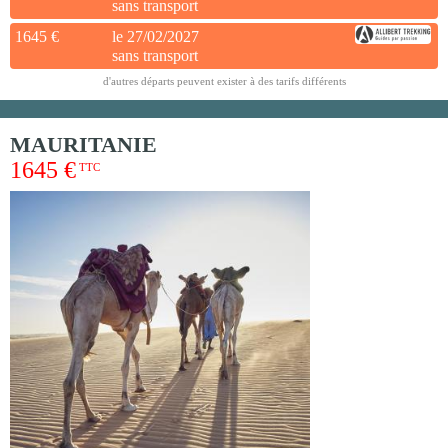
sans transport
1645 €
le 27/02/2027
sans transport
d'autres départs peuvent exister à des tarifs différents
MAURITANIE
1645 €
TTC