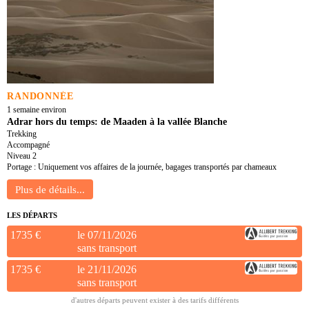
RANDONNÉE
1 semaine environ
Adrar hors du temps: de Maaden à la vallée Blanche
Trekking
Accompagné
Niveau 2
Portage : Uniquement vos affaires de la journée, bagages transportés par chameaux
LES DÉPARTS
1735 €
le 07/11/2026
sans transport
1735 €
le 21/11/2026
sans transport
d'autres départs peuvent exister à des tarifs différents