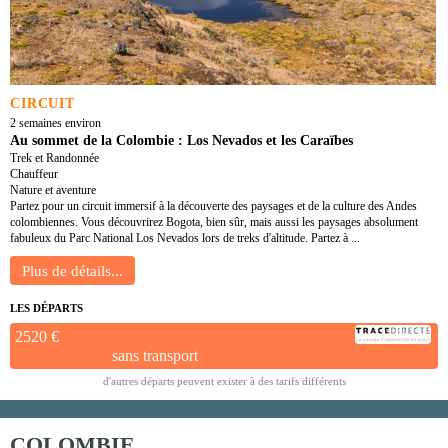
CIRCUIT
2 semaines environ
Au sommet de la Colombie : Los Nevados et les Caraïbes
Trek et Randonnée
Chauffeur
Nature et aventure
Partez pour un circuit immersif à la découverte des paysages et de la culture des Andes
colombiennes. Vous découvrirez Bogota, bien sûr, mais aussi les paysages absolument
fabuleux du Parc National Los Nevados lors de treks d'altitude. Partez à ...
LES DÉPARTS
2520 €
sans transport
d'autres départs peuvent exister à des tarifs différents
COLOMBIE