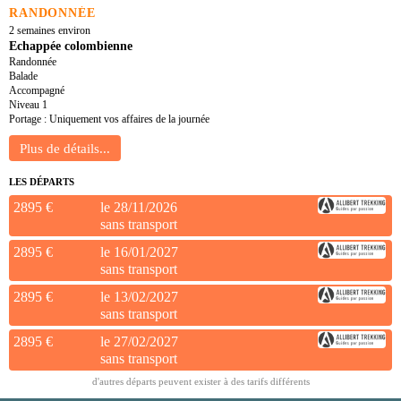
RANDONNÉE
2 semaines environ
Echappée colombienne
Randonnée
Balade
Accompagné
Niveau 1
Portage : Uniquement vos affaires de la journée
LES DÉPARTS
2895 €
le 28/11/2026
sans transport
2895 €
le 16/01/2027
sans transport
2895 €
le 13/02/2027
sans transport
2895 €
le 27/02/2027
sans transport
d'autres départs peuvent exister à des tarifs différents