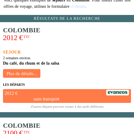
Voici quelques exemples de
séjours
en
Colombie
. Pour mieux cibler nos
offres de voyage, utilisez le formulaire
ci-dessus
.
RÉSULTATS DE LA RECHERCHE
COLOMBIE
2012 €
TTC
SÉJOUR
2 semaines environ
Du café, du rhum et de la salsa
LES DÉPARTS
2012 €
sans transport
d'autres départs peuvent exister à des tarifs différents
COLOMBIE
2100 €
TTC