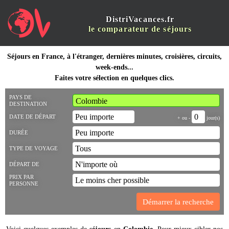
DistriVacances.fr
le comparateur de séjours
Séjours en France, à l'étranger, dernières minutes, croisières, circuits,
week-ends...
Faites votre sélection en quelques clics.
PAYS DE
DESTINATION
DATE DE DÉPART
+ ou -
jour(s)
DURÉE
TYPE DE VOYAGE
DÉPART DE
PRIX PAR
PERSONNE