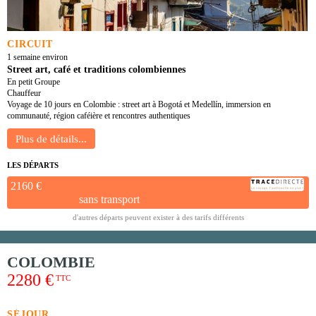
CIRCUIT
1 semaine environ
Street art, café et traditions colombiennes
En petit Groupe
Chauffeur
Voyage de 10 jours en Colombie : street art à Bogotá et Medellín, immersion en
communauté, région caféière et rencontres authentiques
LES DÉPARTS
2160 €
sans transport
d'autres départs peuvent exister à des tarifs différents
COLOMBIE
2280 €
TTC
SÉJOUR