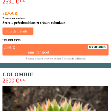
2591 €
TTC
SÉJOUR
2 semaines environ
Secrets précolombiens et trésors coloniaux
LES DÉPARTS
2591 €
sans transport
d'autres départs peuvent exister à des tarifs différents
COLOMBIE
2600 €
TTC