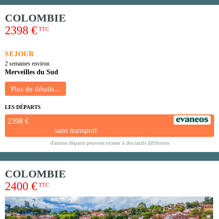
COLOMBIE
2398 €
TTC
SÉJOUR
2 semaines environ
Merveilles du Sud
LES DÉPARTS
2398 €
sans transport
d'autres départs peuvent exister à des tarifs différents
COLOMBIE
2400 €
TTC