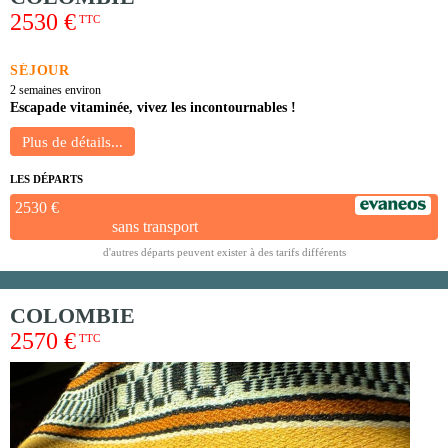
2530 €
TTC
SÉJOUR
2 semaines environ
Escapade vitaminée, vivez les incontournables !
LES DÉPARTS
2530 €
sans transport
d'autres départs peuvent exister à des tarifs différents
COLOMBIE
2570 €
TTC