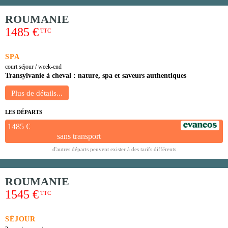
ROUMANIE
1485 €
TTC
SPA
court séjour / week-end
Transylvanie à cheval : nature, spa et saveurs authentiques
LES DÉPARTS
1485 €
sans transport
d'autres départs peuvent exister à des tarifs différents
ROUMANIE
1545 €
TTC
SÉJOUR