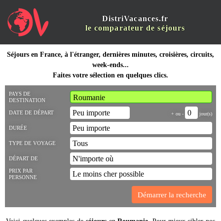
DistriVacances.fr
le comparateur de séjours
Séjours en France, à l'étranger, dernières minutes, croisières, circuits,
week-ends...
Faites votre sélection en quelques clics.
PAYS DE
DESTINATION
DATE DE DÉPART
+ ou -
jour(s)
DURÉE
TYPE DE VOYAGE
DÉPART DE
PRIX PAR
PERSONNE