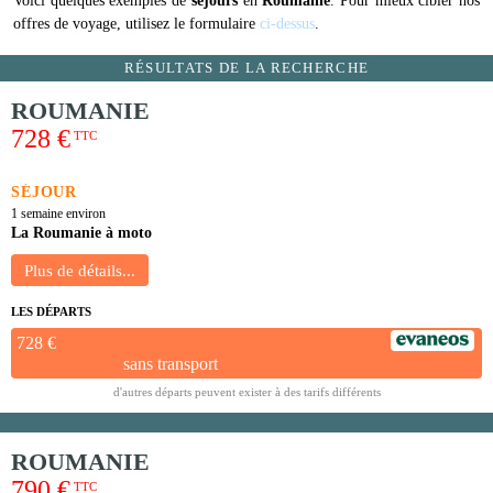
Voici quelques exemples de
séjours
en
Roumanie
. Pour mieux cibler nos
offres de voyage, utilisez le formulaire
ci-dessus
.
RÉSULTATS DE LA RECHERCHE
ROUMANIE
728 €
TTC
SÉJOUR
1 semaine environ
La Roumanie à moto
LES DÉPARTS
728 €
sans transport
d'autres départs peuvent exister à des tarifs différents
ROUMANIE
790 €
TTC