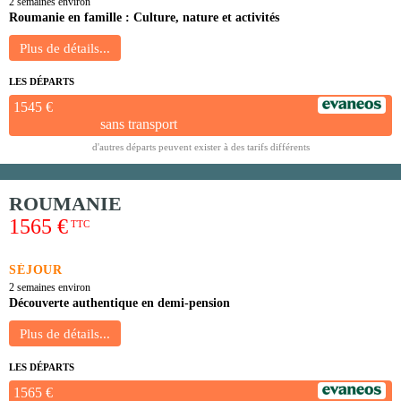
2 semaines environ
Roumanie en famille : Culture, nature et activités
LES DÉPARTS
1545 €
sans transport
d'autres départs peuvent exister à des tarifs différents
ROUMANIE
1565 €
TTC
SÉJOUR
2 semaines environ
Découverte authentique en demi-pension
LES DÉPARTS
1565 €