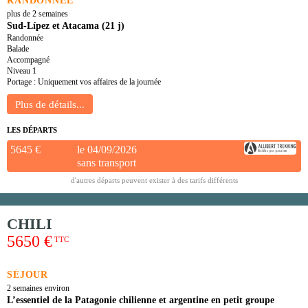
RANDONNÉE
plus de 2 semaines
Sud-Lípez et Atacama (21 j)
Randonnée
Balade
Accompagné
Niveau 1
Portage : Uniquement vos affaires de la journée
LES DÉPARTS
5645 €
le 04/09/2026
sans transport
d'autres départs peuvent exister à des tarifs différents
CHILI
5650 €
TTC
SÉJOUR
2 semaines environ
L’essentiel de la Patagonie chilienne et argentine en petit groupe