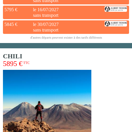
sans transport
5795 €
le 16/07/2027
sans transport
5845 €
le 30/07/2027
sans transport
d'autres départs peuvent exister à des tarifs différents
CHILI
5895 €
TTC