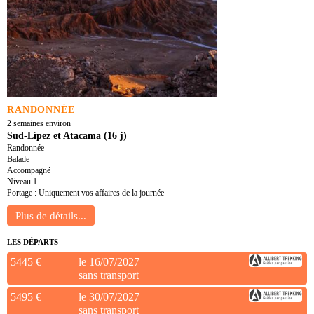
RANDONNÉE
2 semaines environ
Sud-Lípez et Atacama (16 j)
Randonnée
Balade
Accompagné
Niveau 1
Portage : Uniquement vos affaires de la journée
LES DÉPARTS
5445 €
le 16/07/2027
sans transport
5495 €
le 30/07/2027
sans transport