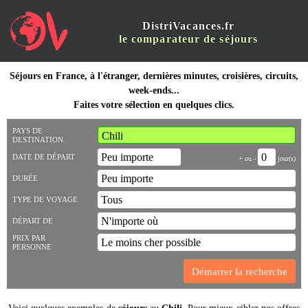
DistriVacances.fr
le comparateur de séjours
Séjours en France, à l'étranger, dernières minutes, croisières, circuits,
week-ends...
Faites votre sélection en quelques clics.
PAYS DE
DESTINATION
DATE DE DÉPART
+ ou -
jour(s)
DURÉE
TYPE DE VOYAGE
DÉPART DE
PRIX PAR
PERSONNE