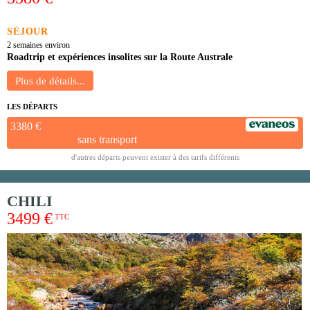
SÉJOUR
2 semaines environ
Roadtrip et expériences insolites sur la Route Australe
LES DÉPARTS
3380 €
sans transport
d'autres départs peuvent exister à des tarifs différents
CHILI
3499 €
TTC