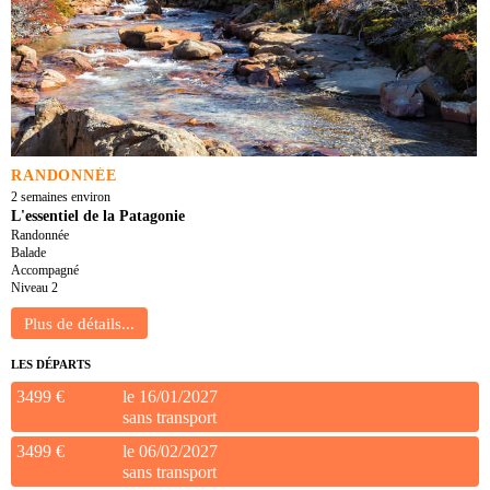
RANDONNÉE
2 semaines environ
L'essentiel de la Patagonie
Randonnée
Balade
Accompagné
Niveau 2
LES DÉPARTS
3499 €
le 16/01/2027
sans transport
3499 €
le 06/02/2027
sans transport