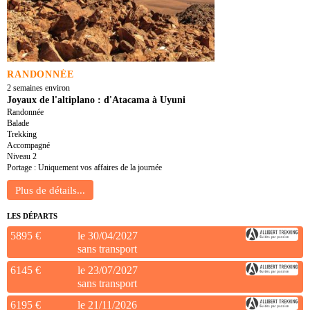
RANDONNÉE
2 semaines environ
Joyaux de l'altiplano : d'Atacama à Uyuni
Randonnée
Balade
Trekking
Accompagné
Niveau 2
Portage : Uniquement vos affaires de la journée
LES DÉPARTS
5895 €
le 30/04/2027
sans transport
6145 €
le 23/07/2027
sans transport
6195 €
le 21/11/2026