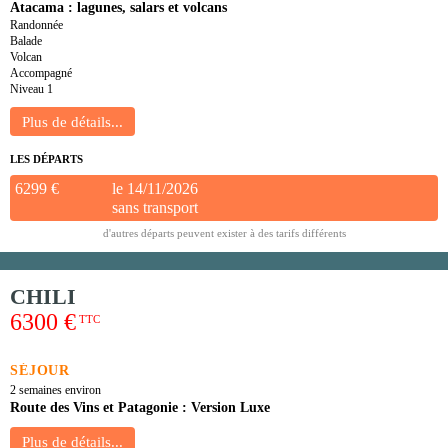
Atacama : lagunes, salars et volcans
Randonnée
Balade
Volcan
Accompagné
Niveau 1
LES DÉPARTS
6299 €
le 14/11/2026
sans transport
d'autres départs peuvent exister à des tarifs différents
CHILI
6300 €
TTC
SÉJOUR
2 semaines environ
Route des Vins et Patagonie : Version Luxe