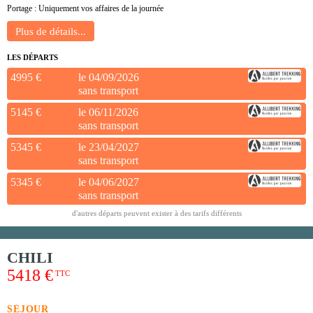
Portage : Uniquement vos affaires de la journée
LES DÉPARTS
4995 €
le 04/09/2026
sans transport
5145 €
le 06/11/2026
sans transport
5345 €
le 23/04/2027
sans transport
5345 €
le 04/06/2027
sans transport
d'autres départs peuvent exister à des tarifs différents
CHILI
5418 €
TTC
SÉJOUR