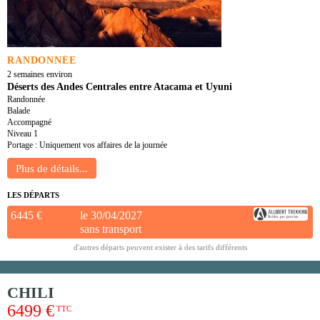
RANDONNÉE
2 semaines environ
Déserts des Andes Centrales entre Atacama et Uyuni
Randonnée
Balade
Accompagné
Niveau 1
Portage : Uniquement vos affaires de la journée
LES DÉPARTS
6445 €
le 30/04/2027
sans transport
d'autres départs peuvent exister à des tarifs différents
CHILI
6499 €
TTC