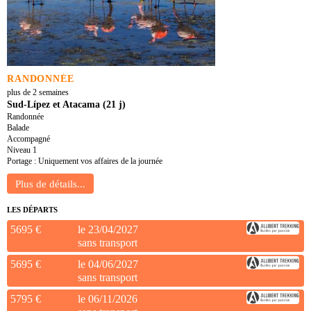
RANDONNÉE
plus de 2 semaines
Sud-Lípez et Atacama (21 j)
Randonnée
Balade
Accompagné
Niveau 1
Portage : Uniquement vos affaires de la journée
LES DÉPARTS
5695 €
le 23/04/2027
sans transport
5695 €
le 04/06/2027
sans transport
5795 €
le 06/11/2026