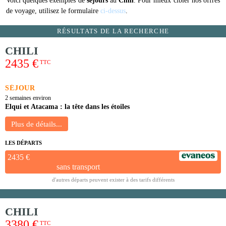
Voici quelques exemples de
séjours
au
Chili
. Pour mieux cibler nos offres
de voyage, utilisez le formulaire
ci-dessus
.
RÉSULTATS DE LA RECHERCHE
CHILI
2435 €
TTC
SÉJOUR
2 semaines environ
Elqui et Atacama : la tête dans les étoiles
LES DÉPARTS
2435 €
sans transport
d'autres départs peuvent exister à des tarifs différents
CHILI
3380 €
TTC