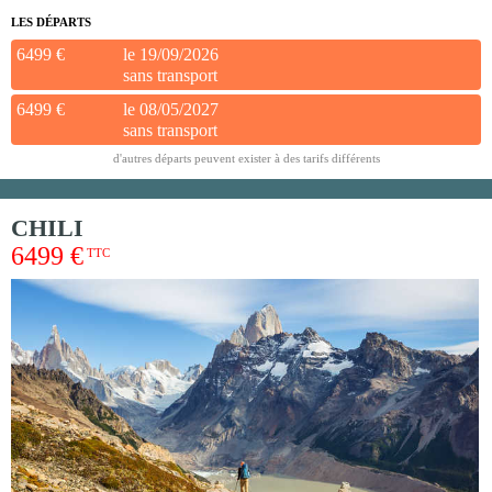
LES DÉPARTS
6499 €
le 19/09/2026
sans transport
6499 €
le 08/05/2027
sans transport
d'autres départs peuvent exister à des tarifs différents
CHILI
6499 €
TTC