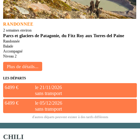
RANDONNÉE
2 semaines environ
Parcs et glaciers de Patagonie, du Fitz Roy aux Torres del Paine
Randonnée
Balade
Accompagné
Niveau 2
LES DÉPARTS
6499 €
le 21/11/2026
sans transport
6499 €
le 05/12/2026
sans transport
d'autres départs peuvent exister à des tarifs différents
CHILI