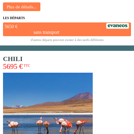
LES DÉPARTS
5650 €
sans transport
d'autres départs peuvent exister à des tarifs différents
CHILI
5695 €
TTC