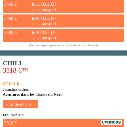
3499 €
le 13/02/2027
sans transport
3499 €
le 06/03/2027
sans transport
3499 €
le 20/03/2027
sans transport
d'autres départs peuvent exister à des tarifs différents
CHILI
3518 €
TTC
SÉJOUR
2 semaines environ
Aventures dans les déserts du Nord
LES DÉPARTS
3518 €