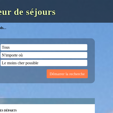
ur de séjours
ds...
ES DÉPARTS