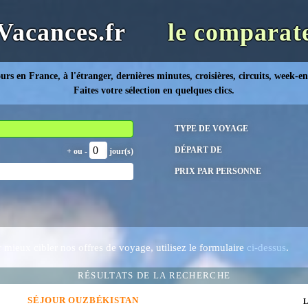
Vacances.fr
le comparate
urs en France, à l'étranger, dernières minutes, croisières, circuits, week-en
Faites votre sélection en quelques clics.
TYPE DE VOYAGE
DÉPART DE
+ ou -
jour(s)
PRIX PAR PERSONNE
r mieux cibler nos offres de voyage, utilisez le formulaire
ci-dessus
.
RÉSULTATS DE LA RECHERCHE
SÉJOUR
OUZBÉKISTAN
L