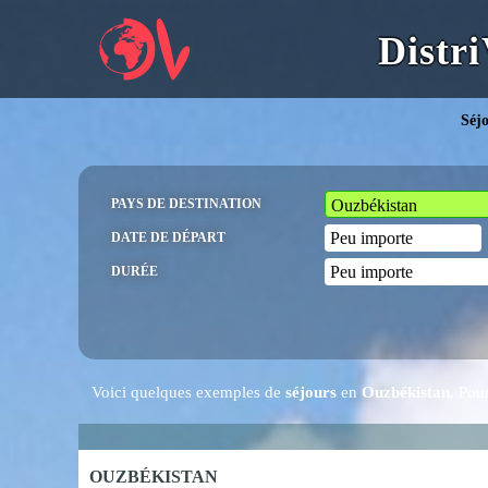
Distri
Séjo
PAYS DE DESTINATION
DATE DE DÉPART
DURÉE
Voici quelques exemples de
séjours
en
Ouzbékistan
. Pou
OUZBÉKISTAN